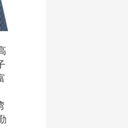
高
子
富
、
湾
勤