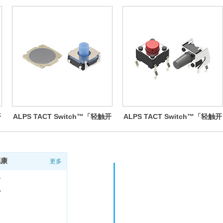
开
ALPS TACT Switch™「轻触开
ALPS TACT Switch™「轻触开
关」表面贴装式
关」 按入式
德康
更多
公司地址: 上
介
咨询热线：021-6
心
E-mail: shdk