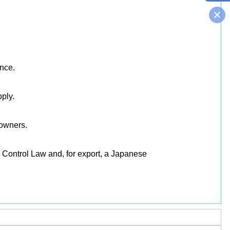
ance.
pply.
 owners.
 Control Law and, for export, a Japanese