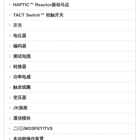
HAPTIC™ Reactor振动马达
TACT Switch™ 轻触开关
开关
电位器
编码器
测试电缆
转接器
功率电感
触发线圈
变压器
JK插座
通信模块
二/三/MOSFET/TVS
多动能操作装置